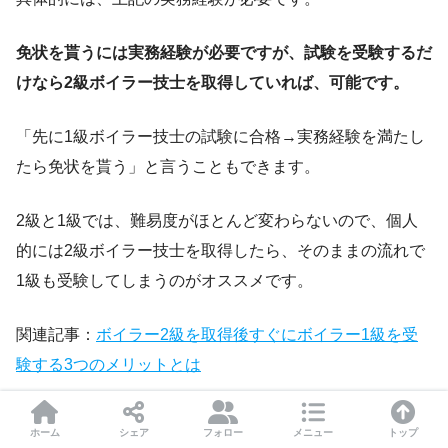
免状を貰うには実務経験が必要ですが、試験を受験するだ
けなら2級ボイラー技士を取得していれば、可能です。
「先に1級ボイラー技士の試験に合格→実務経験を満たし
たら免状を貰う」と言うこともできます。
2級と1級では、難易度がほとんど変わらないので、個人
的には2級ボイラー技士を取得したら、そのままの流れで
1級も受験してしまうのがオススメです。
関連記事：
ボイラー2級を取得後すぐにボイラー1級を受
験する3つのメリットとは
1級ボイラー技士を勉強したい方向けリンク
ホーム
シェア
フォロー
メニュー
トップ