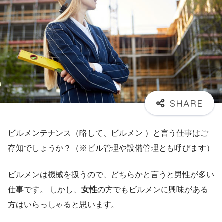
ビルメンテナンス（略して、ビルメン ）と言う仕事はご
存知でしょうか？（※ビル管理や設備管理とも呼びます）
ビルメンは機械を扱うので、どちらかと言うと男性が多い
仕事です。 しかし、
女性
の方でもビルメンに興味がある
方はいらっしゃると思います。