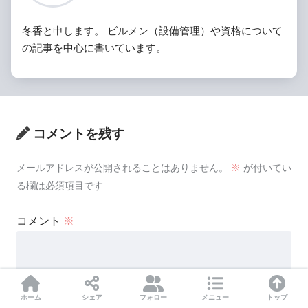
冬香と申します。 ビルメン（設備管理）や資格について
の記事を中心に書いています。
コメントを残す
メールアドレスが公開されることはありません。
※
が付いてい
る欄は必須項目です
コメント
※
ホーム
シェア
フォロー
メニュー
トップ