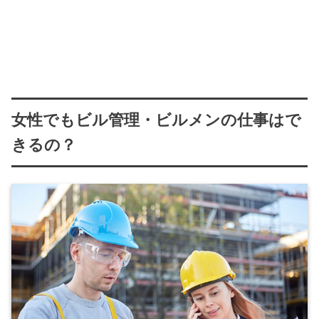
女性でもビル管理・ビルメンの仕事はで
きるの？