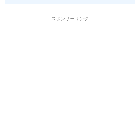
スポンサーリンク