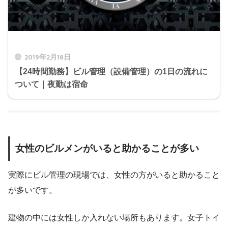
2019年2月18日
【24時間勤務】ビル管理（設備管理）の1日の流れに
ついて｜夜勤は宿命
女性のビルメンがいると助かることが多い
実際にビル管理の現場では、女性の方がいると助かること
が多いです。
建物の中には女性しか入れない場所もあります。女子トイ