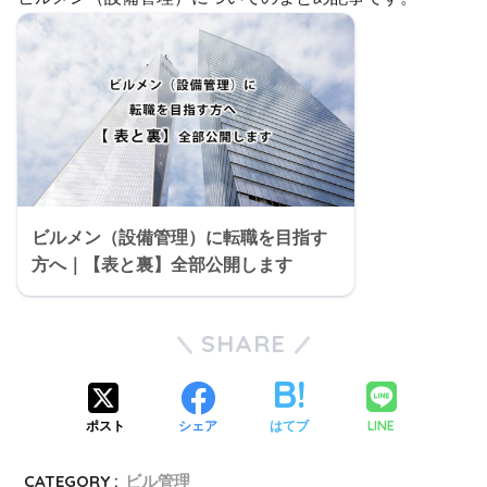
ビルメン（設備管理）に転職を目指す
方へ｜【表と裏】全部公開します
SHARE
LINE
ポスト
シェア
はてブ
CATEGORY :
ビル管理