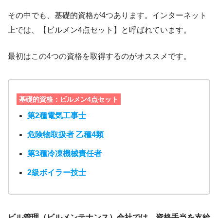
その中でも、基礎的資格が4つあります。インターネット
上では、【ビルメン4点セット】と呼ばれています。
最初はこの4つの資格を取得するのがオススメです。
基礎的資格：ビルメン4点セット
第2種電気工事士
危険物取扱者 乙種4類
第3種冷凍機械責任者
2級ボイラー技士
ビル管理（ビルメンテナンス）会社では、資格手当を支給