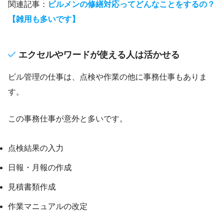
関連記事：
ビルメンの修繕対応ってどんなことをするの？
【雑用も多いです】
エクセルやワードが使える人は活かせる
ビル管理の仕事は、点検や作業の他に事務仕事もありま
す。
この事務仕事が意外と多いです。
点検結果の入力
日報・月報の作成
見積書類作成
作業マニュアルの改定