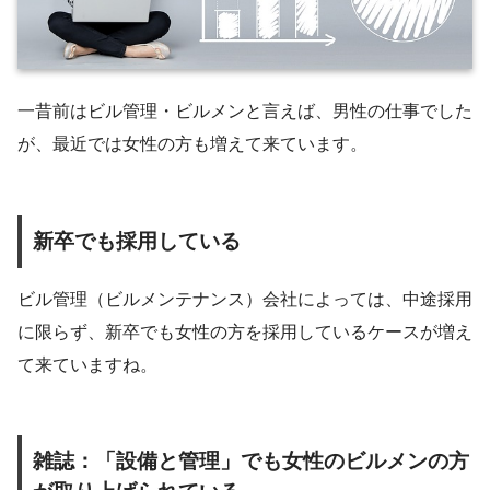
一昔前はビル管理・ビルメンと言えば、男性の仕事でした
が、最近では女性の方も増えて来ています。
新卒でも採用している
ビル管理（ビルメンテナンス）会社によっては、中途採用
に限らず、新卒でも女性の方を採用しているケースが増え
て来ていますね。
雑誌：「設備と管理」でも女性のビルメンの方