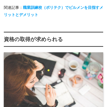
関連記事：
職業訓練校（ポリテク）でビルメンを目指すメ
リットとデメリット
資格の取得が求められる