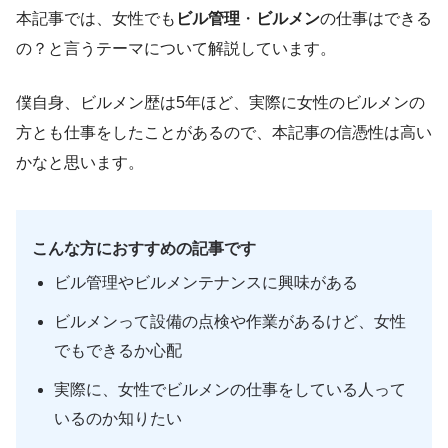
本記事では、女性でも
ビル管理
・
ビルメン
の仕事はできる
の？と言うテーマについて解説しています。
僕自身、ビルメン歴は5年ほど、実際に女性のビルメンの
方とも仕事をしたことがあるので、本記事の信憑性は高い
かなと思います。
こんな方におすすめの記事です
ビル管理やビルメンテナンスに興味がある
ビルメンって設備の点検や作業があるけど、女性
でもできるか心配
実際に、女性でビルメンの仕事をしている人って
いるのか知りたい