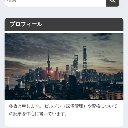
プロフィール
冬香と申します。 ビルメン（設備管理）や資格について
の記事を中心に書いています。