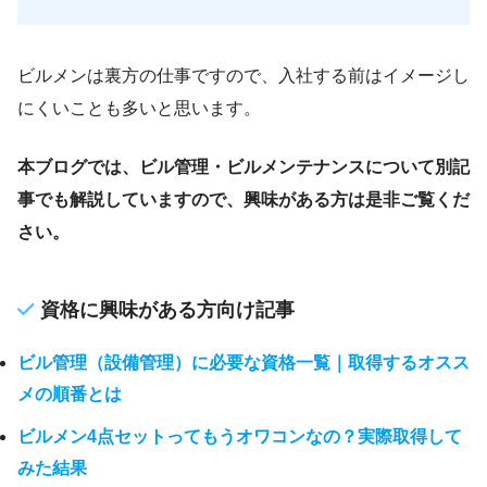
ビルメンは裏方の仕事ですので、入社する前はイメージし
にくいことも多いと思います。
本ブログでは、ビル管理・ビルメンテナンスについて別記
事でも解説していますので、興味がある方は是非ご覧くだ
さい。
資格に興味がある方向け記事
ビル管理（設備管理）に必要な資格一覧｜取得するオスス
メの順番とは
ビルメン4点セットってもうオワコンなの？実際取得して
みた結果