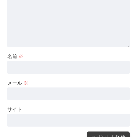
名前
※
メール
※
サイト