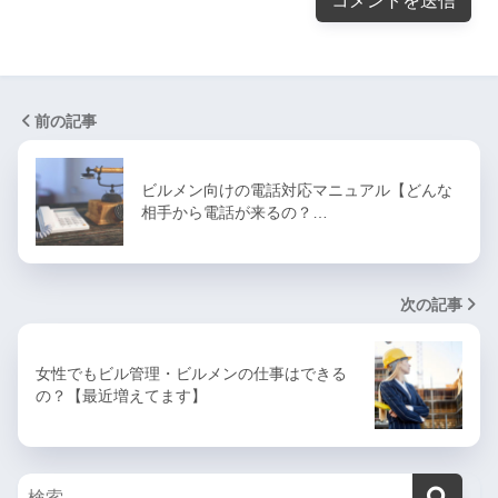
前の記事
ビルメン向けの電話対応マニュアル【どんな
相手から電話が来るの？…
次の記事
女性でもビル管理・ビルメンの仕事はできる
の？【最近増えてます】