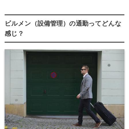
ビルメン（設備管理）の通勤ってどんな
感じ？