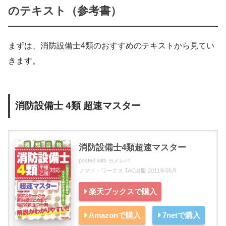
のテキスト（参考書）
まずは、消防設備士4類のおすすめのテキストから見てい
きます。
消防設備士 4類 超速マスター
消防設備士4類超速マスター
posted with
ヨメレバ
ノマド・ワークス TAC出版 2011年05月
楽天ブックスで購入
Amazonで購入
7netで購入