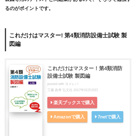
るのがポイントです。
これだけはマスター! 第4類消防設備士試験 製
図編
これだけはマスター！第4類消防
設備士試験 製図編
posted with
ヨメレバ
工藤 政孝 弘文社 2017年02月20日
楽天ブックスで購入
Amazonで購入
7netで購入