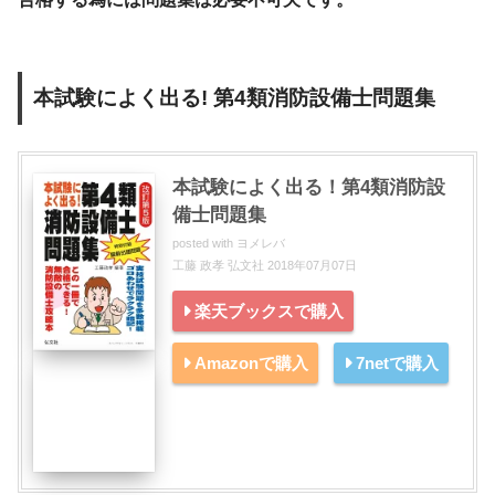
本試験によく出る! 第4類消防設備士問題集
本試験によく出る！第4類消防設
備士問題集
posted with
ヨメレバ
工藤 政孝 弘文社 2018年07月07日
楽天ブックスで購入
Amazonで購入
7netで購入