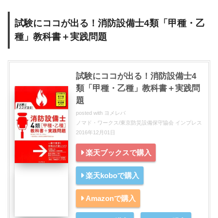
試験にココが出る！消防設備士4類「甲種・乙
種」教科書＋実践問題
試験にココが出る！消防設備士4
類「甲種・乙種」教科書＋実践問
題
posted with
ヨメレバ
ノマド・ワークス/東京防災設備保守協会 インプレス
2016年12月01日
楽天ブックスで購入
楽天koboで購入
Amazonで購入