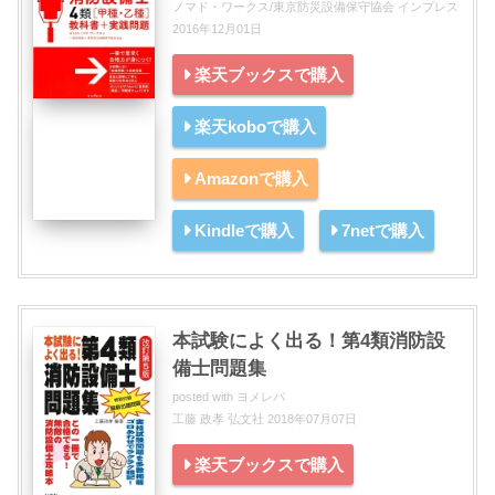
ノマド・ワークス/東京防災設備保守協会 インプレス
2016年12月01日
楽天ブックスで購入
楽天koboで購入
Amazonで購入
Kindleで購入
7netで購入
本試験によく出る！第4類消防設
備士問題集
posted with
ヨメレバ
工藤 政孝 弘文社 2018年07月07日
楽天ブックスで購入