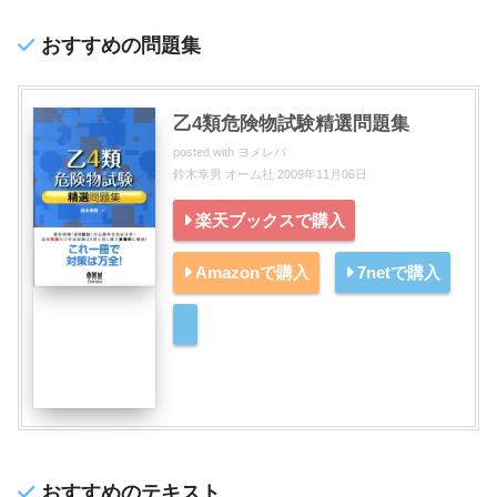
おすすめの問題集
乙4類危険物試験精選問題集
posted with
ヨメレバ
鈴木幸男 オーム社 2009年11月06日
楽天ブックスで購入
Amazonで購入
7netで購入
おすすめのテキスト