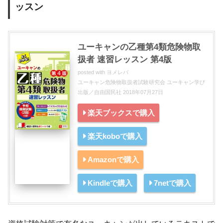
ッスン
ユーキャンの乙種第4類危険物取
扱者 速習レッスン 第4版
posted with
ヨメレバ
ユーキャン危険物取扱者試験研究会 ユーキャン学び
出版／自由国民社 2018年07月27日
楽天ブックスで購入
楽天koboで購入
Amazonで購入
Kindleで購入
7netで購入