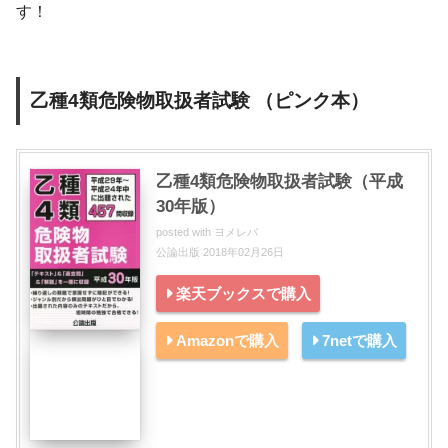
す！
乙種4類危険物取扱者試験 （ピンク本）
乙種4類危険物取扱者試験（平成
30年版）
posted with
ヨメレバ
公論出版 2018年02月26日
楽天ブックスで購入
Amazonで購入
7netで購入