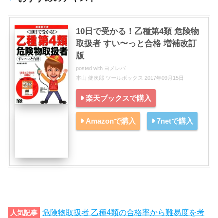
10日で受かる！乙種第4類 危険物
取扱者 すい〜っと合格 増補改訂
版
posted with
ヨメレバ
本山 健次郎 ツールボックス 2017年09月15日
楽天ブックスで購入
Amazonで購入
7netで購入
危険物取扱者 乙種4類の合格率から難易度を考
人気記事