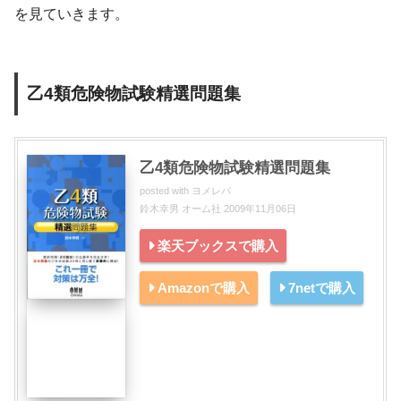
を見ていきます。
乙4類危険物試験精選問題集
乙4類危険物試験精選問題集
posted with
ヨメレバ
鈴木幸男 オーム社 2009年11月06日
楽天ブックスで購入
Amazonで購入
7netで購入