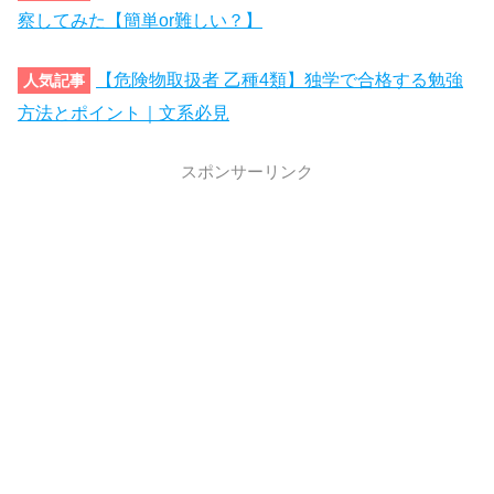
察してみた【簡単or難しい？】
【危険物取扱者 乙種4類】独学で合格する勉強
人気記事
方法とポイント｜文系必見
スポンサーリンク